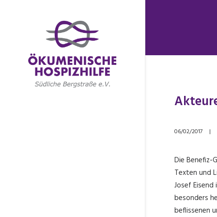
Akteure
06/02/2017
|
Die Benefiz-G
Texten und L
Josef Eisend
besonders her
beflissenen u