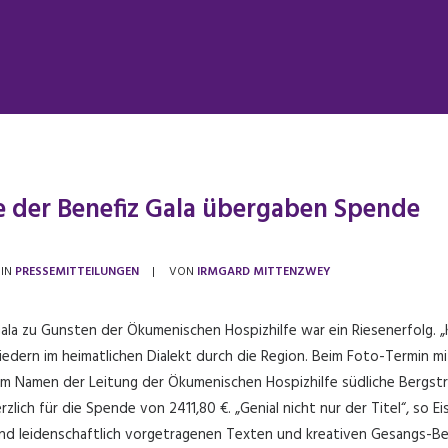
 der Benefiz Gala übergaben Spende
IN
PRESSEMITTEILUNGEN
|
VON
IRMGARD MITTENZWEY
ala zu Gunsten der Ökumenischen Hospizhilfe war ein Riesenerfolg. „
iedern im heimatlichen Dialekt durch die Region. Beim Foto-Termin
 im Namen der Leitung der Ökumenischen Hospizhilfe südliche Bergst
zlich für die Spende von 2411,80 €. „Genial nicht nur der Titel“, so E
nd leidenschaftlich vorgetragenen Texten und kreativen Gesangs-Beit