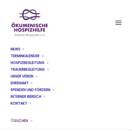
NEWS
TERMINKALENDER
AKTUELLES
HOSPIZBEGLEITUNG
TRAUERBEGLEITUNG
UNSER VEREIN
EHRENAMT
SPENDEN UND FÖRDERN
INTERNER BEREICH
Bei der Hospiz Benefiz-Gala ging es
KONTAKT
„Kreiz & Quer“
SUCHEN
08/11/2016
|
IN
PRESSEMITTEILUNGEN
|
VON
IRMGARD MITTENZWEY