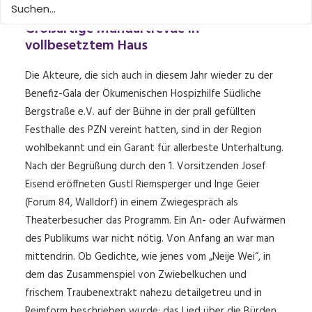
Großartige Mundartrevue in
vollbesetztem Haus
Die Akteure, die sich auch in diesem Jahr wieder zu der
Benefiz-Gala der Ökumenischen Hospizhilfe Südliche
Bergstraße e.V. auf der Bühne in der prall gefüllten
Festhalle des PZN vereint hatten, sind in der Region
wohlbekannt und ein Garant für allerbeste Unterhaltung.
Nach der Begrüßung durch den 1. Vorsitzenden Josef
Eisend eröffneten Gustl Riemsperger und Inge Geier
(Forum 84, Walldorf) in einem Zwiegespräch als
Theaterbesucher das Programm. Ein An- oder Aufwärmen
des Publikums war nicht nötig. Von Anfang an war man
mittendrin. Ob Gedichte, wie jenes vom „Neije Wei“, in
dem das Zusammenspiel von Zwiebelkuchen und
frischem Traubenextrakt nahezu detailgetreu und in
Reimform beschrieben wurde; das Lied über die Bürden