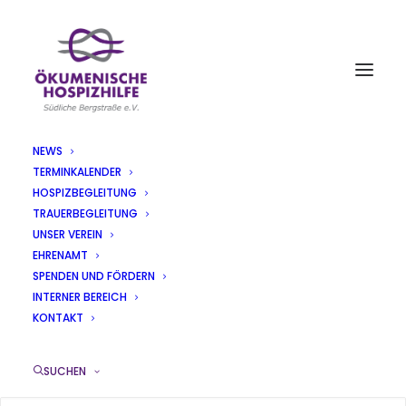
NEWS
TERMINKALENDER
AKTUELLES
HOSPIZBEGLEITUNG
TRAUERBEGLEITUNG
UNSER VEREIN
EHRENAMT
SPENDEN UND FÖRDERN
INTERNER BEREICH
Mitgliederversammlung der
KONTAKT
Ökumenischen Hospizhilfe – Neue
Zusammensetzung der Vorstandschaft
SUCHEN