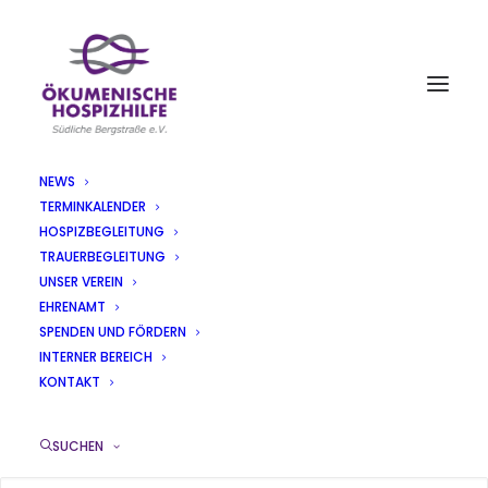
NEWS
TERMINKALENDER
AKTUELLES
HOSPIZBEGLEITUNG
TRAUERBEGLEITUNG
UNSER VEREIN
EHRENAMT
SPENDEN UND FÖRDERN
INTERNER BEREICH
Einladung zum Trauerseminar
KONTAKT
„Schreibwerkstatt“
SUCHEN
25/09/2023
|
IN
TERMINE
|
VON
SILKE KÜBLER