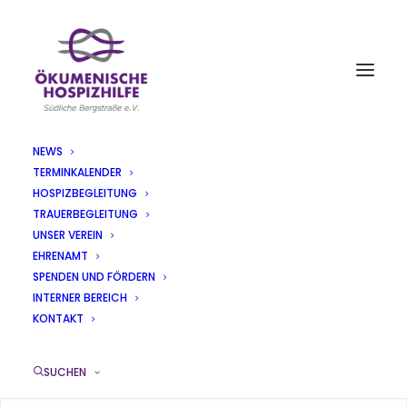
NEWS
TERMINKALENDER
AKTUELLES
HOSPIZBEGLEITUNG
TRAUERBEGLEITUNG
UNSER VEREIN
EHRENAMT
SPENDEN UND FÖRDERN
INTERNER BEREICH
Benefizkonzert „Lobe den Herrn
KONTAKT
meine Seele“ am 26.01.2020
SUCHEN
20/01/2020
|
IN
PRESSEMITTEILUNGEN
,
TERMINE
|
VON
SILKE KÜBLER