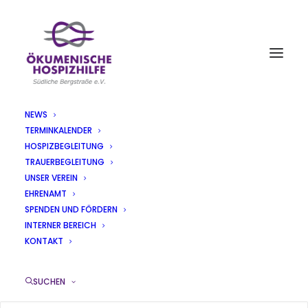
NEWS
TERMINKALENDER
PLAKAT_KONZERT-
HOSPIZBEGLEITUNG
MUSIKALISCHE
TRAUERBEGLEITUNG
UNSER VEREIN
KOSTBARKEITEN (2)
EHRENAMT
SPENDEN UND FÖRDERN
Home
Pressemitteilungen
INTERNER BEREICH
Sinsheimer Bläserensemble spielt für Ökumenische
KONTAKT
Hospizhilfe am 15.04.2018
Plakat_Konzert-MUSIKALISCHE KOSTBARKEITEN (2)
SUCHEN