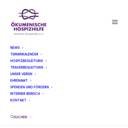
NEWS
TERMINKALENDER
PLAKAT
HOSPIZBEGLEITUNG
TRAUERBEGLEITUNG
Home
Pressemitteilungen
UNSER VEREIN
Benefizkonzert "Kirchenmusik aus drei Jahrhunderten" am 8.
EHRENAMT
März 2020
SPENDEN UND FÖRDERN
Plakat
INTERNER BEREICH
KONTAKT
SUCHEN